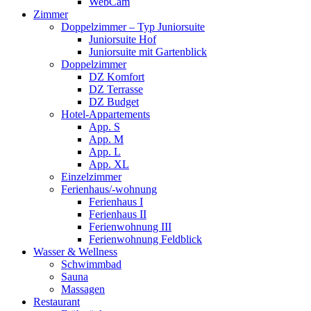
WebCam
Zimmer
Doppelzimmer – Typ Juniorsuite
Juniorsuite Hof
Juniorsuite mit Gartenblick
Doppelzimmer
DZ Komfort
DZ Terrasse
DZ Budget
Hotel-Appartements
App. S
App. M
App. L
App. XL
Einzelzimmer
Ferienhaus/-wohnung
Ferienhaus I
Ferienhaus II
Ferienwohnung III
Ferienwohnung Feldblick
Wasser & Wellness
Schwimmbad
Sauna
Massagen
Restaurant