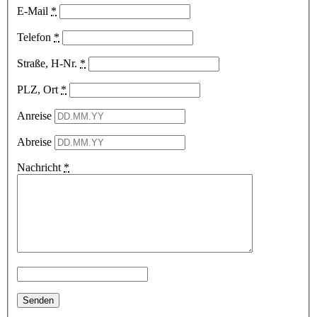
E-Mail
*
Telefon
*
Straße, H-Nr.
*
PLZ, Ort
*
Anreise
Abreise
Nachricht
*