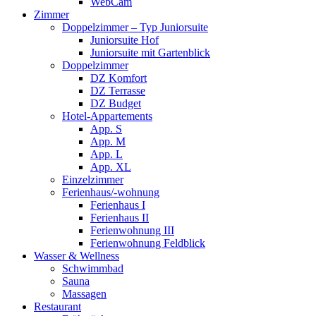
WebCam
Zimmer
Doppelzimmer – Typ Juniorsuite
Juniorsuite Hof
Juniorsuite mit Gartenblick
Doppelzimmer
DZ Komfort
DZ Terrasse
DZ Budget
Hotel-Appartements
App. S
App. M
App. L
App. XL
Einzelzimmer
Ferienhaus/-wohnung
Ferienhaus I
Ferienhaus II
Ferienwohnung III
Ferienwohnung Feldblick
Wasser & Wellness
Schwimmbad
Sauna
Massagen
Restaurant