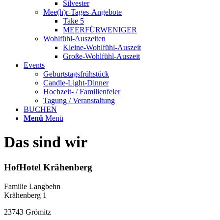
Silvester
Mee(h)r-Tages-Angebote
Take 5
MEERFÜRWENIGER
Wohlfühl-Auszeiten
Kleine-Wohlfühl-Auszeit
Große-Wohlfühl-Auszeit
Events
Geburtstagsfrühstück
Candle-Light-Dinner
Hochzeit- / Familienfeier
Tagung / Veranstaltung
BUCHEN
Menü
Menü
Das sind wir
HofHotel Krähenberg
Familie Langbehn
Krähenberg 1
23743 Grömitz