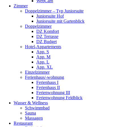
WebCam
Zimmer
Doppelzimmer – Typ Juniorsuite
Juniorsuite Hof
Juniorsuite mit Gartenblick
Doppelzimmer
DZ Komfort
DZ Terrasse
DZ Budget
Hotel-Appartements
App. S
App. M
App. L
App. XL
Einzelzimmer
Ferienhaus/-wohnung
Ferienhaus I
Ferienhaus II
Ferienwohnung III
Ferienwohnung Feldblick
Wasser & Wellness
Schwimmbad
Sauna
Massagen
Restaurant