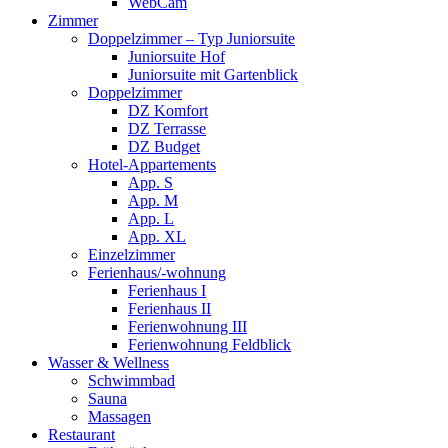
WebCam
Zimmer
Doppelzimmer – Typ Juniorsuite
Juniorsuite Hof
Juniorsuite mit Gartenblick
Doppelzimmer
DZ Komfort
DZ Terrasse
DZ Budget
Hotel-Appartements
App. S
App. M
App. L
App. XL
Einzelzimmer
Ferienhaus/-wohnung
Ferienhaus I
Ferienhaus II
Ferienwohnung III
Ferienwohnung Feldblick
Wasser & Wellness
Schwimmbad
Sauna
Massagen
Restaurant