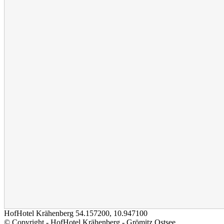
HofHotel Krähenberg
54.157200
,
10.947100
© Copyright - HofHotel Krähenberg - Grömitz Ostsee