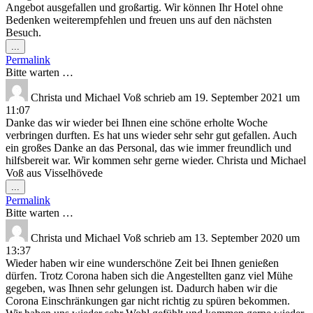
Angebot ausgefallen und großartig. Wir können Ihr Hotel ohne
Bedenken weiterempfehlen und freuen uns auf den nächsten
Besuch.
Diese
...
Metabox
Permalink
ein-/ausblenden.
Bitte warten …
Christa und Michael Voß
schrieb am
19. September 2021
um
11:07
Danke das wir wieder bei Ihnen eine schöne erholte Woche
verbringen durften. Es hat uns wieder sehr sehr gut gefallen. Auch
ein großes Danke an das Personal, das wie immer freundlich und
hilfsbereit war. Wir kommen sehr gerne wieder. Christa und Michael
Voß aus Visselhövede
Diese
...
Metabox
Permalink
ein-/ausblenden.
Bitte warten …
Christa und Michael Voß
schrieb am
13. September 2020
um
13:37
Wieder haben wir eine wunderschöne Zeit bei Ihnen genießen
dürfen. Trotz Corona haben sich die Angestellten ganz viel Mühe
gegeben, was Ihnen sehr gelungen ist. Dadurch haben wir die
Corona Einschränkungen gar nicht richtig zu spüren bekommen.