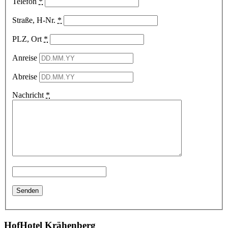
Telefon
*
Straße, H-Nr.
*
PLZ, Ort
*
Anreise
Abreise
Nachricht
*
HofHotel Krähenberg