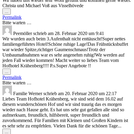
Wir haben uns wieder sehr Wohl gefühlt und kommen gerne wieder.
Christa und Michael Voß aus Visselhövede
Diese
...
Metabox
Permalink
ein-/ausblenden.
Bitte warten …
Peemöller
schrieb am
28. Februar 2020
um
9:41
Wir wurden auch beim 3.Aufenthalt nicht enttäuscht!Super nettes
familiengeführtes Hotel!Schöne ruhige Lage!Das Frühstücksbuffet
war wieder Spitze,richtiger Gaumenschmaus!Trotz der
Umbaumaßnahmen war es sehr angenehm ruhig!Wir werden auf
jeden Fall wieder kommen! Macht weiter so liebes Team vom
Hofhotel Krähenberg!!!! P.s.Super Angebote !!
Diese
...
Metabox
Permalink
ein-/ausblenden.
Bitte warten …
Familie Werner
schrieb am
20. Februar 2020
um
22:17
Liebes Team Hofhotel Krähenberg, wir sind seid dem 16.02 auf
diesem wunderschönen Hof und wir sind traurig das es morgen
wieder nach Hause geht. Es hat uns sehr gut gefallen alle sind so
aufmerksam, freundlich, hilfsbereit, super freundlich und
zuvorkommend. Für Familien mit Kleinen und Großen Kindern ist
es sehr sehr zu empfehlen. Vielen Dank für die schönen Tage...
Diese
...