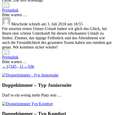
Liebe, Die drei Roeßings
Diese
...
Metabox
Permalink
ein-/ausblenden.
Bitte warten …
Meschede
schrieb am
3. Juli 2018
um
18:55
Für unseren ersten Ostsee-Urlaub hatten wir glich das Glück, bei
Ihnen eine schöne Unterkunft für diesen erholsamen Urlaub zu
finden. Zimmer, das üppige Frühstück und das Abendmenü wie
auch die Freundlichkeit des gesamten Teams haben uns rundum gut
getan. Wir kommen sicher wieder!
Diese
...
Metabox
Permalink
ein-/ausblenden.
Bitte warten …
Navigation
←
1
2
3
4
5
...
11
→
Alle
der
Gästebuchliste
Doppelzimmer – Typ Juniorsuite
Darf es ein wenig mehr Platz sein …
Doppelzimmer – Typ Komfort