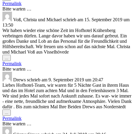
Metabox
Permalink
ein-/ausblenden.
Bitte warten …
Voß, Christa und Michael
schrieb am
15. September 2019
um
13:50
Wir haben wieder eine schöne Zeit im Hofhotel Krähenberg
verbringen dürfen. Lange davor haben wir uns darauf gefreut. Ein
großes Danke und Lob an das Personal für die Freundlichkeit und
Hilfsbereitschaft. Wir freuen uns schon auf das nächste Mal. Christa
und Michael Voß aus Visselhövede
Diese
...
Metabox
Permalink
ein-/ausblenden.
Bitte warten …
Drews
schrieb am
9. September 2019
um
20:47
Liebes Hofhotel-Team, wir waren für 5 Nächte Gast in ihrem Haus
und das im Hotel zum achten Mal und in den Ferienhäusern 3 Mal.
Wir sind jedes Mal sofort nach Ankunft zuhause. Es war- wie immer
- eine nette, freundliche und aufmerksame Atmosphäre. Vielen Dank
dafür . Bis zum nächsten Mal Ihre Beiden Drews aus Norderstedt
Diese
...
Metabox
Permalink
ein-/ausblenden.
Bitte warten …