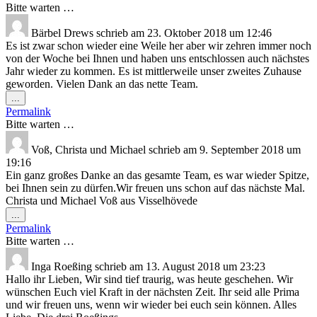
ein-/ausblenden.
Bitte warten …
Bärbel Drews
schrieb am
23. Oktober 2018
um
12:46
Es ist zwar schon wieder eine Weile her aber wir zehren immer noch
von der Woche bei Ihnen und haben uns entschlossen auch nächstes
Jahr wieder zu kommen. Es ist mittlerweile unser zweites Zuhause
geworden. Vielen Dank an das nette Team.
Diese
...
Metabox
Permalink
ein-/ausblenden.
Bitte warten …
Voß, Christa und Michael
schrieb am
9. September 2018
um
19:16
Ein ganz großes Danke an das gesamte Team, es war wieder Spitze,
bei Ihnen sein zu dürfen.Wir freuen uns schon auf das nächste Mal.
Christa und Michael Voß aus Visselhövede
Diese
...
Metabox
Permalink
ein-/ausblenden.
Bitte warten …
Inga Roeßing
schrieb am
13. August 2018
um
23:23
Hallo ihr Lieben, Wir sind tief traurig, was heute geschehen. Wir
wünschen Euch viel Kraft in der nächsten Zeit. Ihr seid alle Prima
und wir freuen uns, wenn wir wieder bei euch sein können. Alles