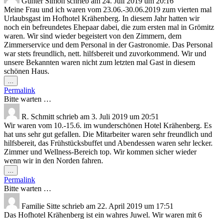
Günter Simon
schrieb am
24. Juli 2019
um
20:16
Meine Frau und ich waren vom 23.06.-30.06.2019 zum vierten mal
Urlaubsgast im Hofhotel Krähenberg. In diesem Jahr hatten wir
noch ein befreundetes Ehepaar dabei, die zum ersten mal in Grömitz
waren. Wir sind wieder begeistert von den Zimmern, dem
Zimmerservice und dem Personal in der Gastronomie. Das Personal
war stets freundlich, nett. hilfsbereit und zuvorkommend. Wir und
unsere Bekannten waren nicht zum letzten mal Gast in diesem
schönen Haus.
Diese
...
Metabox
Permalink
ein-/ausblenden.
Bitte warten …
R. Schmitt
schrieb am
3. Juli 2019
um
20:51
Wir waren vom 10.-15.6. im wunderschönen Hotel Krähenberg. Es
hat uns sehr gut gefallen. Die Mitarbeiter waren sehr freundlich und
hilfsbereit, das Frühstücksbuffet und Abendessen waren sehr lecker.
Zimmer und Wellness-Bereich top. Wir kommen sicher wieder
wenn wir in den Norden fahren.
Diese
...
Metabox
Permalink
ein-/ausblenden.
Bitte warten …
Familie Sitte
schrieb am
22. April 2019
um
17:51
Das Hofhotel Krähenberg ist ein wahres Juwel. Wir waren mit 6