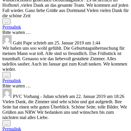
Hofhotel ,vielen Dank an das gesamte Team. Wir kommen auf jeden
Fall wieder. Ganz liebe Grüße aus Dortmund Vielen vielen Dank für
die schöne Zeit
Diese
...
Metabox
Permalink
ein-/ausblenden.
Bitte warten …
Gabi Pape
schrieb am
25. Januar 2019
um
1:44
Wir haben uns soo wohl gefühlt. Die Geburtstagsüberraschung für
meinen Mann war toll. Alle sind so freundlich. Das Frühstück ist
traumhaft. Genauso wie das liebevoll gestaltete Zimmer. Alles
tadellos sauber. Auch im Januar gut zum Kraft tanken. Wir kommen
wieder.
Diese
...
Metabox
Permalink
ein-/ausblenden.
Bitte warten …
PVC Vorhang - Julian
schrieb am
22. Januar 2019
um
18:26
Vielen Dank, die Zimmer sind sehr schön und gut aufgeteilt. Ihre
Seite hat einen sehr guten Überblick. Schöne Seite, tolle Bilder. Wir
Grüßen aus NRW Wir bedanken uns und wünschen bis zum
nächsten mal alles Liebe.
Diese
...
Metabox
Permalink