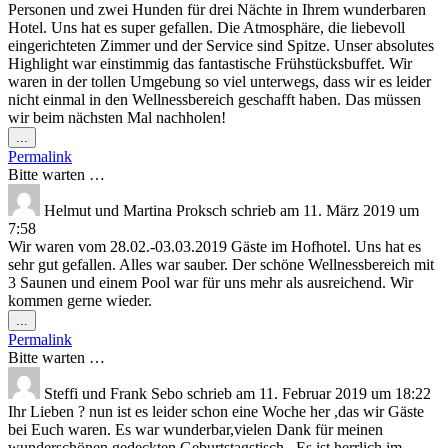
Personen und zwei Hunden für drei Nächte in Ihrem wunderbaren
Hotel. Uns hat es super gefallen. Die Atmosphäre, die liebevoll
eingerichteten Zimmer und der Service sind Spitze. Unser absolutes
Highlight war einstimmig das fantastische Frühstücksbuffet. Wir
waren in der tollen Umgebung so viel unterwegs, dass wir es leider
nicht einmal in den Wellnessbereich geschafft haben. Das müssen
wir beim nächsten Mal nachholen!
Diese
...
Metabox
Permalink
ein-/ausblenden.
Bitte warten …
Helmut und Martina Proksch
schrieb am
11. März 2019
um
7:58
Wir waren vom 28.02.-03.03.2019 Gäste im Hofhotel. Uns hat es
sehr gut gefallen. Alles war sauber. Der schöne Wellnessbereich mit
3 Saunen und einem Pool war für uns mehr als ausreichend. Wir
kommen gerne wieder.
Diese
...
Metabox
Permalink
ein-/ausblenden.
Bitte warten …
Steffi und Frank Sebo
schrieb am
11. Februar 2019
um
18:22
Ihr Lieben ? nun ist es leider schon eine Woche her ,das wir Gäste
bei Euch waren. Es war wunderbar,vielen Dank für meinen
wunderschönen gedeckten Geburtstagstisch . Es ist herrlich im