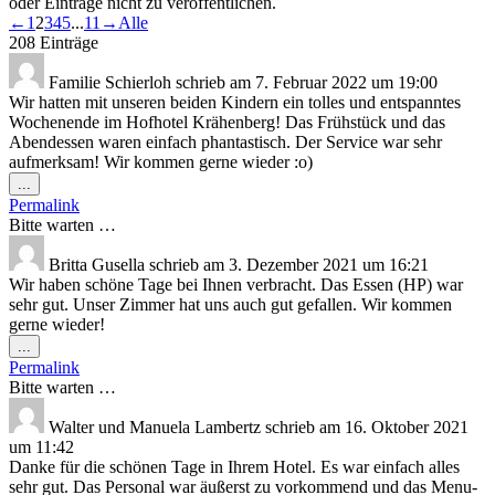
oder Einträge nicht zu veröffentlichen.
Navigation
←
1
2
3
4
5
...
11
→
Alle
der
208 Einträge
Gästebuchliste
Familie Schierloh
schrieb am
7. Februar 2022
um
19:00
Wir hatten mit unseren beiden Kindern ein tolles und entspanntes
Wochenende im Hofhotel Krähenberg! Das Frühstück und das
Abendessen waren einfach phantastisch. Der Service war sehr
aufmerksam! Wir kommen gerne wieder :o)
Diese
...
Metabox
Permalink
ein-/ausblenden.
Bitte warten …
Britta Gusella
schrieb am
3. Dezember 2021
um
16:21
Wir haben schöne Tage bei Ihnen verbracht. Das Essen (HP) war
sehr gut. Unser Zimmer hat uns auch gut gefallen. Wir kommen
gerne wieder!
Diese
...
Metabox
Permalink
ein-/ausblenden.
Bitte warten …
Walter und Manuela Lambertz
schrieb am
16. Oktober 2021
um
11:42
Danke für die schönen Tage in Ihrem Hotel. Es war einfach alles
sehr gut. Das Personal war äußerst zu vorkommend und das Menu-