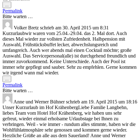
Diese
...
Metabox
Permalink
ein-/ausblenden.
Bitte warten …
Volker Bretz
schrieb am
30. April 2015
um
8:31
Kurzurlaubwir waren vom 25.04.-29.04. das 2. Mal dort. Auch
dieses Mal wieder zur vollsten Zufriedenheit. Halbpension mit
Auswahl, Frühstücksbuffet lecker, abwechslungsreich und
umfangreich. Auch wer abends mal einen Cocktail möchte; große
Auswahl. Das Servicepersonal(alle) ist durchgehend freundlich und
immer zuvorkommend. Keine Unterschiede. Auch der Pool ist
immer sehr gepflegt und sauber. Sehr zu empfehlen. Gerne kommen
wir irgend wann mal wieder.
Diese
...
Metabox
Permalink
ein-/ausblenden.
Bitte warten …
Anne und Werner Bühner
schrieb am
19. April 2015
um
18:16
Unser Kurzurlaub im Hof KrähenbergLiebe Familie Langbehn,
liebes Team vom Hotel Hof Krähenberg, wir haben uns sehr
gefreut, wieder einmal erholsame Urlaubstage bei Ihnen zu
verbringen. Weil - wie immer - rundum alles stimmte, haben wir die
Wohlfühlatmosphäre sehr genossen und kommen gerne wieder.
Herzliche Grüße an alle aus dem Sauerland! Anne und Werner