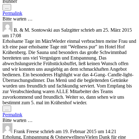
Bühner
Diese
...
Metabox
Permalink
ein-/ausblenden.
Bitte warten …
B. & M. Sontowski aus Salzgitter
schrieb am
25. März 2015
um
17:08
Erholsame Tage im MärzWieder einmal verbrachten meine Frau und
ich eine paar erholsame Tage mit "Wellness pur" im Hotel Hof
Krähenberg. Die Sauna und besonders das große Schwimmbad
bereiteten uns viel Vergnügen und Entspannung. Das
abwechslungsreiche Frühstücksbuffet, ließ keinen Wunsch offen
und wir konnten uns ausgiebig an dem schmackhaften Angebot
bedienen. Ein besonderes Highlight war das 4-Gang- Candle-light-
Überraschungsdinner. Das Menü und die begleitenden Getränke
wurden uns freundlich und fachkundig serviert. Vom Empfang bis
zur Verabschiedung waren ALLE Mitarbeiter des Teams
zuvorkommend und freundlich. Weiter so, dann sehen wir uns
bestimmt zum 5. mal im Krähenhof wieder.
Diese
...
Metabox
Permalink
ein-/ausblenden.
Bitte warten …
Frank Freese
schrieb am
19. Februar 2015
um
14:21
Erholung, Entspannung & OstseewellnessVielen Dank für eine