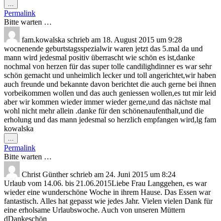
Diese
...
Metabox
Permalink
ein-/ausblenden.
Bitte warten …
fam.kowalska
schrieb am
18. August 2015
um
9:28
wocnenende geburtstagsspezialwir waren jetzt das 5.mal da und
mann wird jedesmal positiv überrascht wie schön es ist,danke
nochmal von herzen für das super tolle candilighdinner es war sehr
schön gemacht und unheimlich lecker und toll angerichtet,wir haben
auch freunde und bekannte davon berichtet die auch gerne bei ihnen
vorbeikommen wollen und das auch geniessen wollen,es tut mir leid
aber wir kommen wieder immer wieder gerne,und das nächste mal
wohl nicht mehr allein .danke für den schönenaufenthalt,und die
erholung und das mann jedesmal so herzlich empfangen wird,lg fam
kowalska
Diese
...
Metabox
Permalink
ein-/ausblenden.
Bitte warten …
Christ Günther
schrieb am
24. Juni 2015
um
8:24
Urlaub vom 14.06. bis 21.06.2015Liebe Frau Langgehen, es war
wieder eine wunderschöne Woche in ihrem Hause. Das Essen war
fantastisch. Alles hat gepasst wie jedes Jahr. Vielen vielen Dank für
eine erholsame Urlaubswoche. Auch von unseren Müttern
dDankeschön