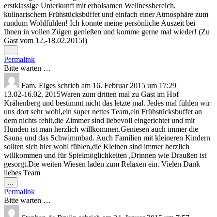
erstklassige Unterkunft mit erholsamen Wellnessbereich,
kulinarischem Frühstücksbüffet und einfach einer Atmosphäre zum
rundum Wohlfühlen! Ich konnte meine persönliche Auszeit bei
Ihnen in vollen Zügen genießen und komme gerne mal wieder! (Zu
Gast vom 12.-18.02.2015!)
Diese
...
Metabox
Permalink
ein-/ausblenden.
Bitte warten …
Fam. Elges
schrieb am
16. Februar 2015
um
17:29
13.02-16.02. 2015Waren zum dritten mal zu Gast im Hof
Krähenberg und bestimmt nicht das letzte mal. Jedes mal fühlen wir
uns dort sehr wohl,ein super nettes Team,ein Frühstücksbuffet an
dem nichts fehlt,die Zimmer sind liebevoll eingerichtet und mit
Hunden ist man herzlich willkommen.Geniesen auch immer die
Sauna und das Schwimmbad. Auch Familien mit kleineren Kindern
sollten sich hier wohl fühlen,die Kleinen sind immer herzlich
willkommen und für Spielmöglichkeiten ,Drinnen wie Draußen ist
gesorgt.Die weiten Wiesen laden zum Relaxen ein. Vielen Dank
liebes Team
Diese
...
Metabox
Permalink
ein-/ausblenden.
Bitte warten …