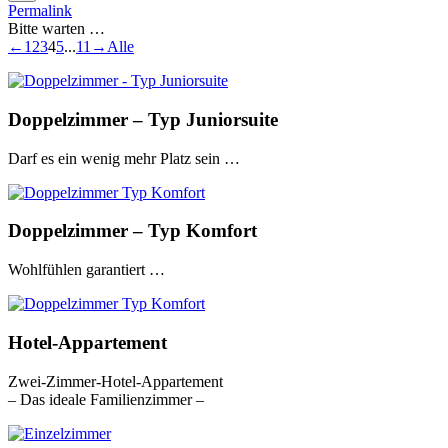
Metabox
Permalink
ein-/ausblenden.
Bitte warten …
Navigation
←
1
2
3
4
5
...
11
→
Alle
der
Gästebuchliste
Doppelzimmer – Typ Juniorsuite
Darf es ein wenig mehr Platz sein …
Doppelzimmer – Typ Komfort
Wohlfühlen garantiert …
Hotel-Appartement
Zwei-Zimmer-Hotel-Appartement
– Das ideale Familienzimmer –