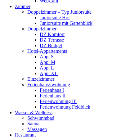
WebCam
Zimmer
Doppelzimmer – Typ Juniorsuite
Juniorsuite Hof
Juniorsuite mit Gartenblick
Doppelzimmer
DZ Komfort
DZ Terrasse
DZ Budget
Hotel-Appartements
App. S
App. M
App. L
App. XL
Einzelzimmer
Ferienhaus/-wohnung
Ferienhaus I
Ferienhaus II
Ferienwohnung III
Ferienwohnung Feldblick
Wasser & Wellness
Schwimmbad
Sauna
Massagen
Restaurant