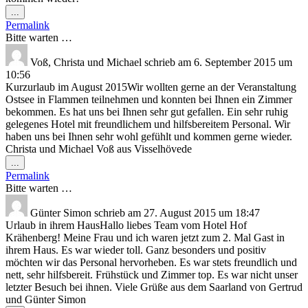
Diese
...
Metabox
Permalink
ein-/ausblenden.
Bitte warten …
Voß, Christa und Michael
schrieb am
6. September 2015
um
10:56
Kurzurlaub im August 2015Wir wollten gerne an der Veranstaltung
Ostsee in Flammen teilnehmen und konnten bei Ihnen ein Zimmer
bekommen. Es hat uns bei Ihnen sehr gut gefallen. Ein sehr ruhig
gelegenes Hotel mit freundlichem und hilfsbereitem Personal. Wir
haben uns bei Ihnen sehr wohl gefühlt und kommen gerne wieder.
Christa und Michael Voß aus Visselhövede
Diese
...
Metabox
Permalink
ein-/ausblenden.
Bitte warten …
Günter Simon
schrieb am
27. August 2015
um
18:47
Urlaub in ihrem HausHallo liebes Team vom Hotel Hof
Krähenberg! Meine Frau und ich waren jetzt zum 2. Mal Gast in
ihrem Haus. Es war wieder toll. Ganz besonders und positiv
möchten wir das Personal hervorheben. Es war stets freundlich und
nett, sehr hilfsbereit. Frühstück und Zimmer top. Es war nicht unser
letzter Besuch bei ihnen. Viele Grüße aus dem Saarland von Gertrud
und Günter Simon