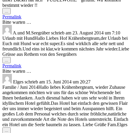
bestimmt wieder !!
Diese
...
Metabox
Permalink
ein-/ausblenden.
Bitte warten …
A.und M.Seegräber
schrieb am
23. August 2014
um
7:10
Urlaub mit HundHallo Liebes Hof Krähenbergteam,der Urlaub bei
Euch mit Hund war echt super.Es sind wirklich alle sehr nett und
freundlich.Und eins ist klar,wir kommen nächstes Jahr wieder.Liebe
Grüsse aus Rethem von den Seegräbers
Diese
...
Metabox
Permalink
ein-/ausblenden.
Bitte warten …
Elges
schrieb am
15. Juni 2014
um
20:27
Familie / Juni 2014Hallo liebes Krähenbergteam, wieder Zuhause
angekommen möchten wir uns für das schöne Wochenende bei
Ihnen bedanken. Auch diesmal haben wir uns sehr wohl in Ihrem
idyllischem Hotel gefühlt.Das Hotel hat einfach den gewissen Flair
der uns immer wieder begeistert und beim Ausspannen hilft. Ein
großes Lob dem Personal welches durch seine fröhliche,natürliche
und zuvorkommende Art die Note des Hotels unterstreicht. Einfach
ein Hotel um die Seele baumeln zu lassen. Liebe Grüße Fam.Elges
Diese
...