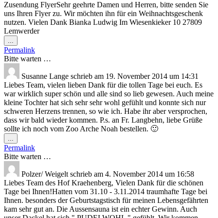
Zusendung FlyerSehr geehrte Damen und Herren, bitte senden Sie
uns Ihren Flyer zu. Wir möchten ihn für ein Weihnachtsgeschenk
nutzen. Vielen Dank Bianka Ludwig Im Wiesenkieker 10 27809
Lemwerder
Diese
...
Metabox
Permalink
ein-/ausblenden.
Bitte warten …
Susanne Lange
schrieb am
19. November 2014
um
14:31
Liebes Team, vielen lieben Dank für die tollen Tage bei euch. Es
war wirklich super schön und alle sind so lieb gewesen. Auch meine
kleine Tochter hat sich sehr sehr wohl gefühlt und konnte sich nur
schweren Herzens trennen, so wie ich. Habe ihr aber versprochen,
dass wir bald wieder kommen. P.s. an Fr. Langbehn, liebe Grüße
sollte ich noch vom Zoo Arche Noah bestellen. 🙂
Diese
...
Metabox
Permalink
ein-/ausblenden.
Bitte warten …
Polzer/ Weigelt
schrieb am
4. November 2014
um
16:58
Liebes Team des Hof Kraehenberg, Vielen Dank für die schönen
Tage bei Ihnen!Hatten vom 31.10 - 3.11.2014 traumhafte Tage bei
Ihnen. besonders der Geburtstagstisch für meinen Lebensgefährten
kam sehr gut an. Die Aussensauna ist ein echter Gewinn. Auch
unser Dackel hat sich " PUDELWOHL " gefühlt. Wir kommen