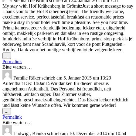
Stephan de Bruijn
schrieb am
24. Januar 2015
um
7:57
My stay with Hof Krähenberg in GrömitzJust a short message to say
Thank you to the Hof Krähenberg team. The friendly welcome,
excellent service, perfect tastefull breakfast an reasonable prices
make a stay in your hotel each time a pleasure. See you next time.
Prima kamers, zeer vriendelijk bediening, lekker eten, uitgebreid
ontbijt, makkelijk parkeren en dat alles in een rustige omgeving.
Inmiddels mijn 3e verblijf in Hof Krähenberg, prima stop plek als je
onderweg bent naar Scandinavië, kort voor de pont Puttgarden -
Rødby. Dank voor het prettige verblijf en tot de volgende keer.
Diese
...
Metabox
Permalink
ein-/ausblenden.
Bitte warten …
Familie Räker
schrieb am
5. Januar 2015
um
13:29
Aufenthalt Dez 14/Jan15Wir danken für diesen überaus
angenehmen Aufenthalt. Das Personal ist freundlich, nett
hilfsbereit...einfach super. Das Zimmer sauber,
gemütlich..geschmackvoll eingerichtet. Das Essen lecker reichlich
und lässt keine Wünsche offen. Wir kommen gerne wieder!
Diese
...
Metabox
Permalink
ein-/ausblenden.
Bitte warten …
Ludwig , Bianka
schrieb am
10. Dezember 2014
um
10:54