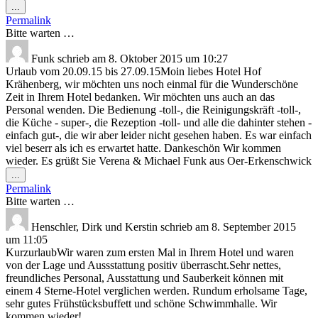
Diese
...
Metabox
Permalink
ein-/ausblenden.
Bitte warten …
Funk
schrieb am
8. Oktober 2015
um
10:27
Urlaub vom 20.09.15 bis 27.09.15Moin liebes Hotel Hof
Krähenberg, wir möchten uns noch einmal für die Wunderschöne
Zeit in Ihrem Hotel bedanken. Wir möchten uns auch an das
Personal wenden. Die Bedienung -toll-, die Reinigungskräft -toll-,
die Küche - super-, die Rezeption -toll- und alle die dahinter stehen -
einfach gut-, die wir aber leider nicht gesehen haben. Es war einfach
viel beserr als ich es erwartet hatte. Dankeschön Wir kommen
wieder. Es grüßt Sie Verena & Michael Funk aus Oer-Erkenschwick
Diese
...
Metabox
Permalink
ein-/ausblenden.
Bitte warten …
Henschler, Dirk und Kerstin
schrieb am
8. September 2015
um
11:05
KurzurlaubWir waren zum ersten Mal in Ihrem Hotel und waren
von der Lage und Aussstattung positiv überrascht.Sehr nettes,
freundliches Personal, Ausstattung und Sauberkeit können mit
einem 4 Sterne-Hotel verglichen werden. Rundum erholsame Tage,
sehr gutes Frühstücksbuffett und schöne Schwimmhalle. Wir
kommen wieder!