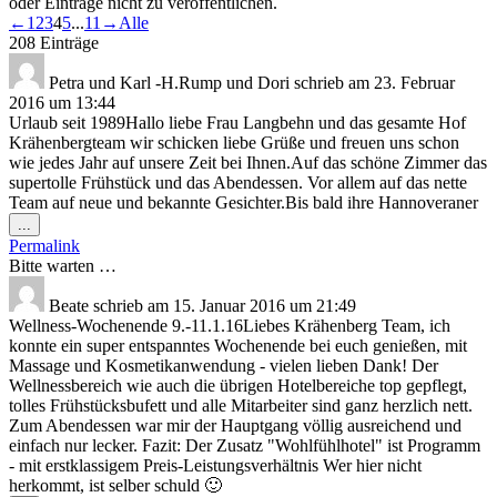
oder Einträge nicht zu veröffentlichen.
Navigation
←
1
2
3
4
5
...
11
→
Alle
der
208 Einträge
Gästebuchliste
Petra und Karl -H.Rump und Dori
schrieb am
23. Februar
2016
um
13:44
Urlaub seit 1989Hallo liebe Frau Langbehn und das gesamte Hof
Krähenbergteam wir schicken liebe Grüße und freuen uns schon
wie jedes Jahr auf unsere Zeit bei Ihnen.Auf das schöne Zimmer das
supertolle Frühstück und das Abendessen. Vor allem auf das nette
Team auf neue und bekannte Gesichter.Bis bald ihre Hannoveraner
Diese
...
Metabox
Permalink
ein-/ausblenden.
Bitte warten …
Beate
schrieb am
15. Januar 2016
um
21:49
Wellness-Wochenende 9.-11.1.16Liebes Krähenberg Team, ich
konnte ein super entspanntes Wochenende bei euch genießen, mit
Massage und Kosmetikanwendung - vielen lieben Dank! Der
Wellnessbereich wie auch die übrigen Hotelbereiche top gepflegt,
tolles Frühstücksbufett und alle Mitarbeiter sind ganz herzlich nett.
Zum Abendessen war mir der Hauptgang völlig ausreichend und
einfach nur lecker. Fazit: Der Zusatz "Wohlfühlhotel" ist Programm
- mit erstklassigem Preis-Leistungsverhältnis Wer hier nicht
herkommt, ist selber schuld 🙂